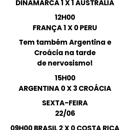
DINAMARCA
1 X 1
AUSTRÁLIA
12H00
FRANÇA
1 X 0
PERU
Tem também Argentina e
Croácia na tarde
de nervosismo!
15H00
ARGENTINA
0 X 3
CROÁCIA
SEXTA-FEIRA
22/06
09H00
BRASIL
2 X 0
COSTA RICA