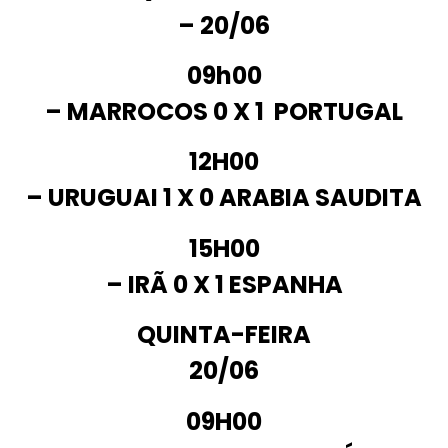
– 20/06
09h00
– MARROCOS
0 X 1
PORTUGAL
12H00
– URUGUAI
1 X 0
ARABIA SAUDITA
15H00
– IRÃ
0 X
1 ESPANHA
QUINTA-FEIRA
20/06
09H00