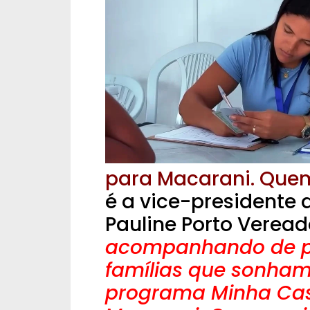
para Macarani. Quem
é a vice-presidente
Pauline Porto Verea
acompanhando de pe
famílias que sonham
programa Minha Cas