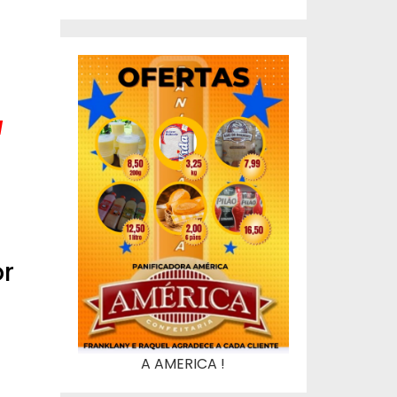
a
or
A AMERICA !