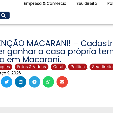
Empresa & Comércio
Seu direito
Pol
ENÇÃO MACARANI! – Cadast
r ganhar a casa própria te
ra em Macarani.
aques
,
Fotos & Vídeos
,
Geral
,
Política
,
Seu direito
ço 9, 2026