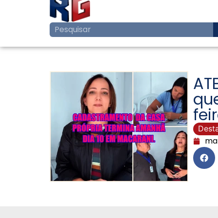
AT
que
fei
Dest
mar