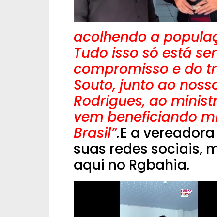
acolhendo a popula
Tudo isso só está se
compromisso e do tr
Souto, junto ao nos
Rodrigues, ao ministr
vem beneficiando mi
Brasil”
.
E a vereadora
suas redes sociais, 
aqui no Rgbahia.
Tocador
de