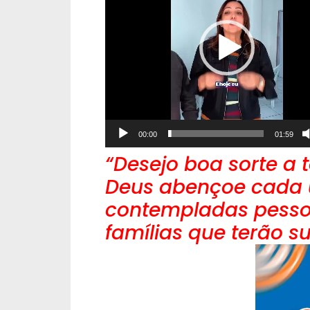
vídeo
00:00
01:59
“Desejo boa sorte a t
Deus abençoe cada 
contempladas pesso
famílias que terão s