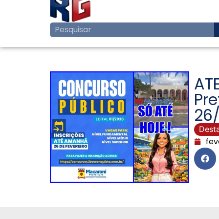
ATE
Pre
26/
Dest
fev