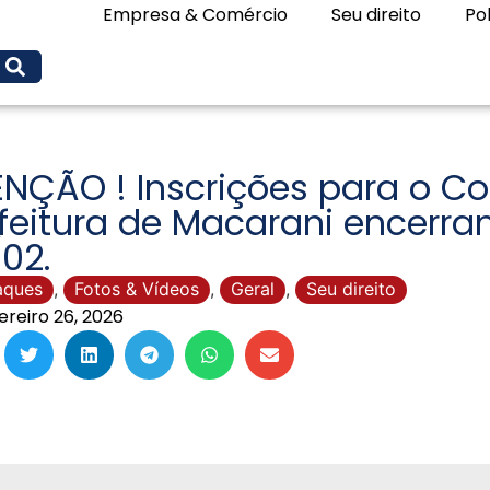
Empresa & Comércio
Seu direito
Pol
NÇÃO ! Inscrições para o Co
feitura de Macarani encerra
02.
aques
,
Fotos & Vídeos
,
Geral
,
Seu direito
ereiro 26, 2026