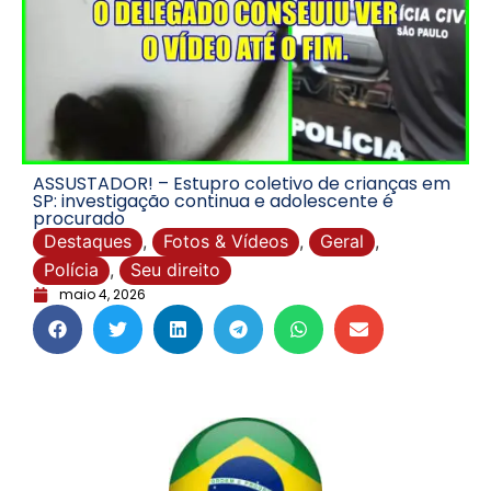
ASSUSTADOR! – Estupro coletivo de crianças em
SP: investigação continua e adolescente é
procurado
Destaques
,
Fotos & Vídeos
,
Geral
,
Polícia
,
Seu direito
maio 4, 2026