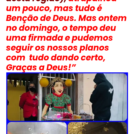
um pouco, mas tudo é
Benção de Deus. Mas ontem
no domingo, o tempo deu
uma firmada e pudemos
seguir os nossos planos
com tudo dando certo,
Graças a Deus!”