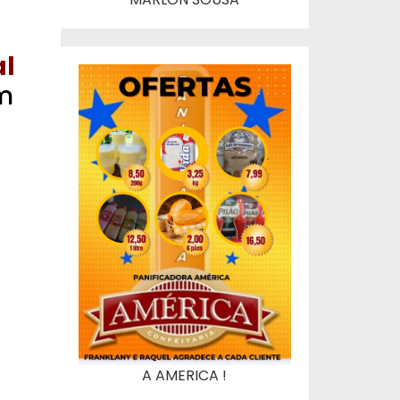
al
m
A AMERICA !