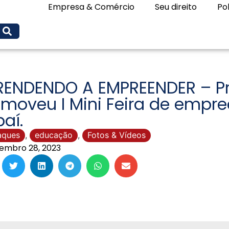
Empresa & Comércio
Seu direito
Pol
RENDENDO A EMPREENDER – P
omoveu I Mini Feira de emp
baí.
aques
,
educação
,
Fotos & Vídeos
embro 28, 2023