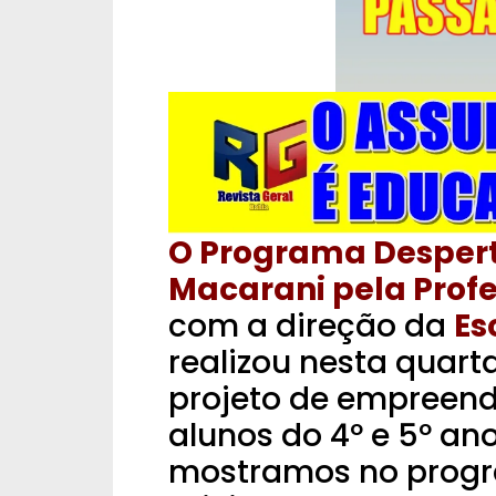
O Programa Desper
Macarani pela Profe
com a direção da
Es
realizou nesta quart
projeto de empreend
alunos do 4º e 5º an
mostramos no prog