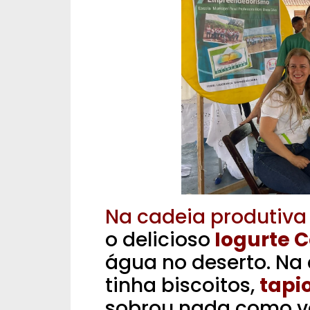
Na cadeia produtiva d
o delicioso
Iogurte 
água no deserto. Na 
tinha biscoitos,
tapio
sobrou nada como va