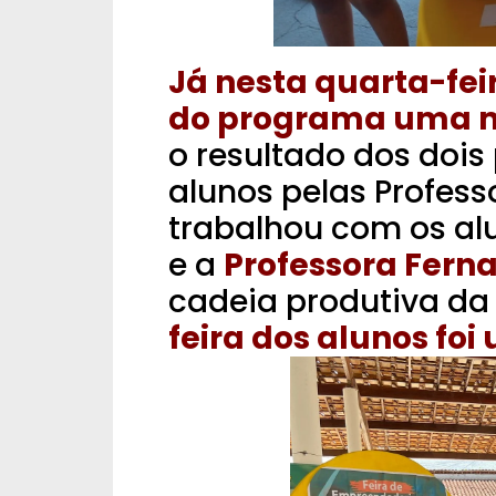
Já nesta quarta-feir
do programa uma m
o resultado dos dois
alunos pelas Profes
trabalhou com os alu
e a
Professora Fern
cadeia produtiva d
feira dos alunos foi