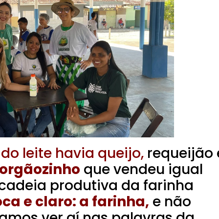
o leite havia queijo,
requeijão 
Corgãozinho
que vendeu igual
cadeia produtiva da farinha
ca e claro: a farinha,
e não
mos ver aí nas palavras da