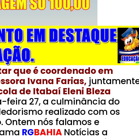
tar que é coordenado em
ssora Ivana Farias,
juntament
cola de Itabaí Eleni Bleza
a-feira 27, a culminância do
edorismo realizado com os
o. Ontem nós falamos e
rama
RG
BAHIA
Notícias a