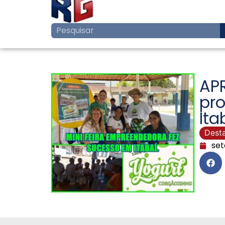
AP
pr
Ita
Dest
set