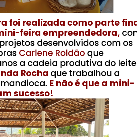
a foi realizada como parte fin
ini-feira empreendedora,
co
 projetos desenvolvidos com os
soras
Carlene Roldão
que
nos a cadeia produtiva do leite
anda Rocha
que trabalhou a
a mandioca.
E não é que a mini-
 um sucesso!