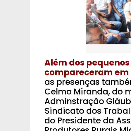
Além dos pequenos 
compareceram em 
as presenças também
Celmo Miranda, do m
Adminstração Gláube
Sindicato dos Trabal
do Presidente da As
Produtores Rurais Mi