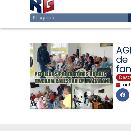
AGR
de 
fam
Dest
out