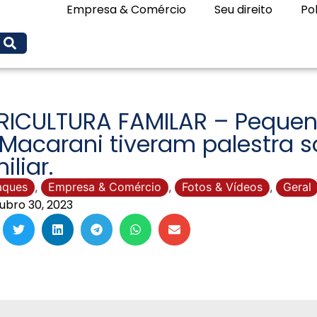
Empresa & Comércio
Seu direito
Pol
ICULTURA FAMILAR – Pequeno
Macarani tiveram palestra s
iliar.
aques
,
Empresa & Comércio
,
Fotos & Vídeos
,
Geral
ubro 30, 2023