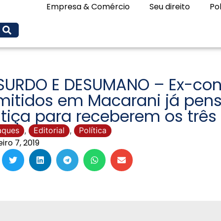
Empresa & Comércio
Seu direito
Pol
SURDO E DESUMANO – Ex-con
mitidos em Macarani já pen
tiça para receberem os três
aques
,
Editorial
,
Política
eiro 7, 2019