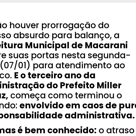
ão houver prorrogação do
sso absurdo para balanço, a
eitura Municipal de Macarani
re suas portas nesta segunda-
a (07/01) para atendimento ao
ico.
E o terceiro ano da
nistração do Prefeito Miller
z,
começa como terminou o
ndo:
envolvido em caos de pur
sponsabilidade administrativa.
mas é bem conhecido:
o atraso