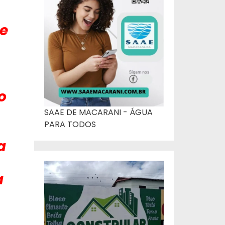
 e
o
SAAE DE MACARANI - ÁGUA
PARA TODOS
a
a