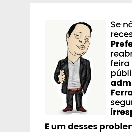
Se n
rece
Pref
reab
feir
públ
admi
Ferra
segu
irre
E um desses proble