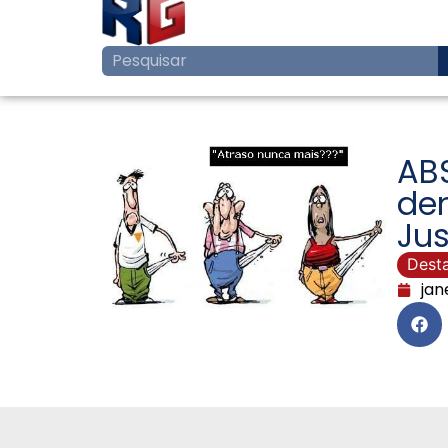
AB
de
Jus
Dest
jan