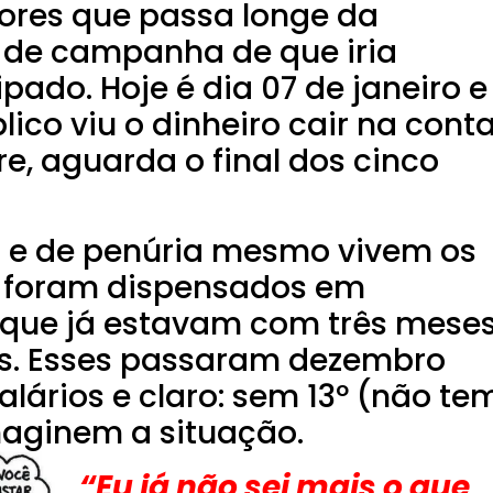
dores que passa longe da
 de campanha de que iria
ado. Hoje é dia 07 de janeiro e
ico viu o dinheiro cair na cont
, aguarda o final dos cinco
ca e de penúria mesmo vivem os
 foram dispensados em
 que já estavam com três mese
os. Esses passaram dezembro
ários e claro: sem 13º (não te
imaginem a situação.
“Eu já não sei mais o que