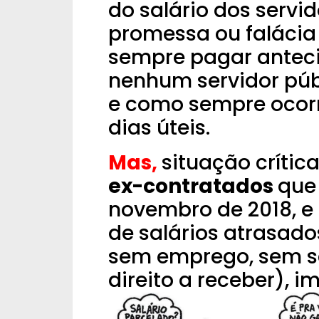
do salário dos servi
promessa ou falácia
sempre pagar antecip
nenhum servidor públ
e como sempre ocorre
dias úteis.
Mas,
situação críti
ex-contratados
que
novembro de 2018, e
de salários atrasad
sem emprego, sem sal
direito a receber), 